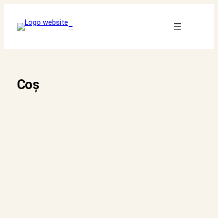
Sari
la
–
conținut
Coș